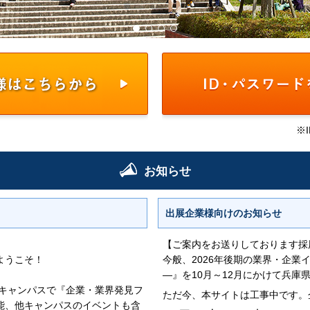
※
お知らせ
出展企業様向けの
お知らせ
【ご案内をお送りしております採
ようこそ！
今般、2026年後期の業界・企
―』を10月～12月にかけて兵庫
各キャンパスで『企業・業界発見フ
ただ今、本サイトは工事中です。
能、他キャンパスのイベントも含