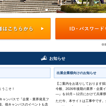
※
お知らせ
出展企業様向けの
お知らせ
【ご案内をお送りしております採
ようこそ！
今般、2026年後期の業界・企
―』を10月～12月にかけて兵庫
各キャンパスで『企業・業界発見フ
ただ今、本サイトは工事中です。
能、他キャンパスのイベントも含